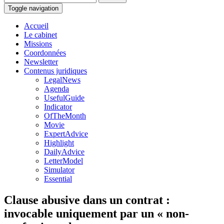
Toggle navigation
Accueil
Le cabinet
Missions
Coordonnées
Newsletter
Contenus juridiques
LegalNews
Agenda
UsefulGuide
Indicator
OfTheMonth
Movie
ExpertAdvice
Highlight
DailyAdvice
LetterModel
Simulator
Essential
Clause abusive dans un contrat :
invocable uniquement par un « non-